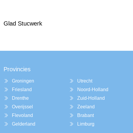
Glad Stucwerk
Provincies
Groningen
Utrecht
Friesland
Noord-Holland
Drenthe
Zuid-Holland
Overijssel
Zeeland
Flevoland
Brabant
Gelderland
Limburg